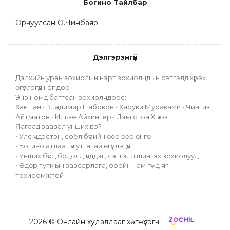
Богино Тайлбар
Орчуулсан О.Чинбаяр
Дэлгэрэнгүй
Дэлхийн уран зохиолын нэрт зохиолчдын сэтгэлд хүрэх 
өгүүллэгүүд нэг дор
Энэ номд багтсан зохиолчдоос:
Хан Ган • Владимир Набоков • Харуки Мураками • Чингиз 
Айтматов • Ильзе Айхингер • Лэнгстон Хьюз
Яагаад заавал унших вэ?
• Улс үндэстэн, соёл бүрийн өөр өөр өнгө
• Богино атлаа гүн утгатай өгүүллэгүүд
• Унших бүрд бодолд үлддэг, сэтгэлд шингэх зохиолууд
• Өдөр тутмын завсарлага, оройн нам гүмд яг 
тохиромжтой
2026
© Онлайн худалдааг хөгжүүлэгч