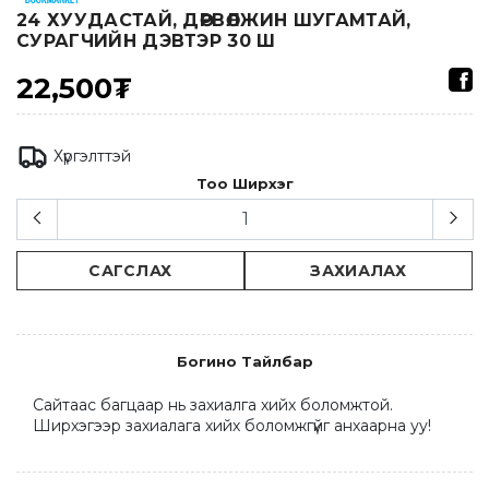
24 ХУУДАСТАЙ, ДӨРВӨЛЖИН ШУГАМТАЙ,
СУРАГЧИЙН ДЭВТЭР 30 Ш
22,500₮
Хүргэлттэй
Тоо Ширхэг
САГСЛАХ
ЗАХИАЛАХ
Богино Тайлбар
Сайтаас багцаар нь захиалга хийх боломжтой. 
Ширхэгээр захиалага хийх боломжгүйг анхаарна уу!