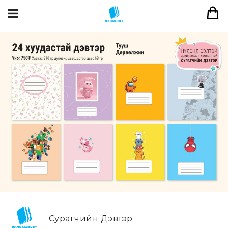
Сурагчийн Дэвтэр