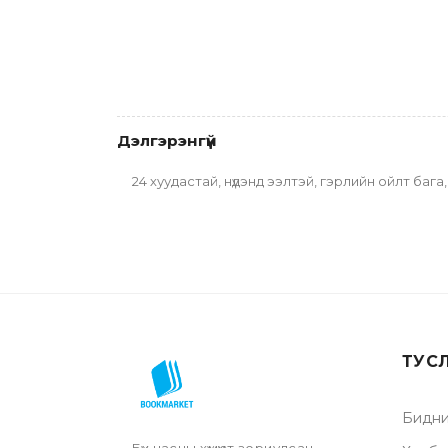
Дэлгэрэнгүй
24 хуудастай, нүдэнд ээлтэй, гэрлийн ойлт баг
ТУС
Бидни
Бүх насны хүмүүст зориулсан