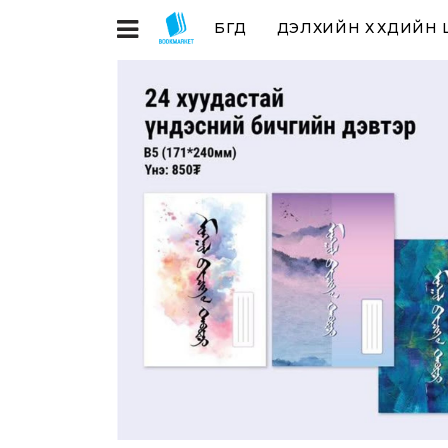
БҮГД
ДЭЛХИЙН ХҮҮХДИЙН