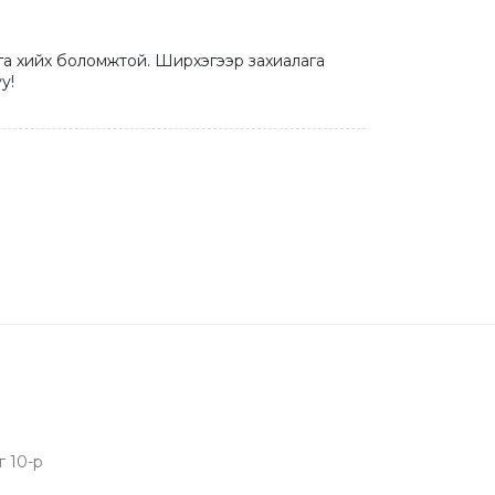
га хийх боломжтой. Ширхэгээр захиалага 
у!
г 10-р