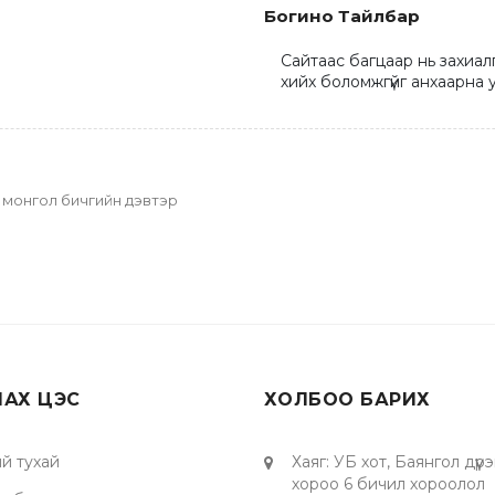
Богино Тайлбар
Сайтаас багцаар нь захиал
хийх боломжгүйг анхаарна у
а, монгол бичгийн дэвтэр
ЛАХ ЦЭС
ХОЛБОО БАРИХ
й тухай
Хаяг
:
УБ хот, Баянгол дүүрэ
хороо 6 бичил хороолол