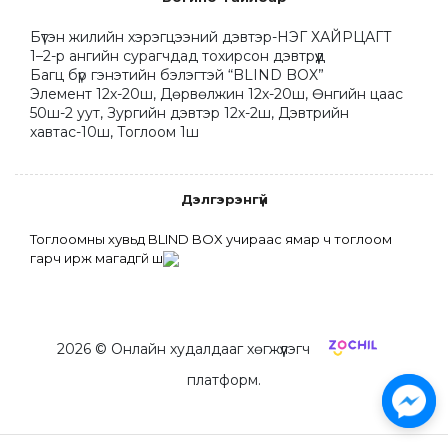
Бүтэн жилийн хэрэгцээний дэвтэр-НЭГ ХАЙРЦАГТ

1–2-р ангийн сурагчдад тохирсон дэвтрүүд

Багц бүр гэнэтийн бэлэгтэй “BLIND BOX”

Элемент 12х-20ш, Дөрвөлжин 12х-20ш, Өнгийн цаас 
50ш-2 уут, Зургийн дэвтэр 12х-2ш, Дэвтрийн 
хавтас-10ш, Тоглоом 1ш
Дэлгэрэнгүй
Тоглоомны хувьд BLIND BOX учираас ямар ч тоглоом 
гарч ирж магадгүй шүү
2026
© Онлайн худалдааг хөгжүүлэгч
платформ.