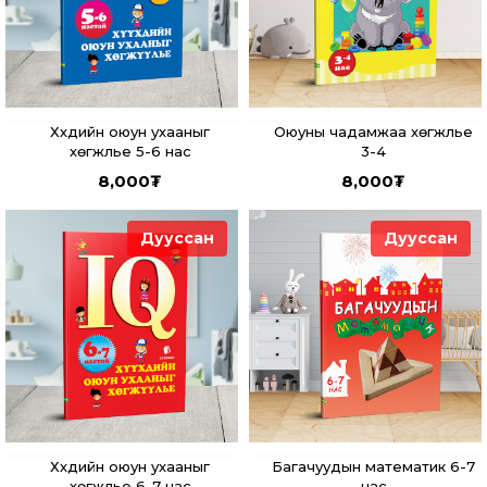
Хүүхдийн оюун ухааныг
Оюуны чадамжаа хөгжүүлье
хөгжүүлье 5-6 нас
3-4
8,000
₮
8,000
₮
Дууссан
Дууссан
Хүүхдийн оюун ухааныг
Багачуудын математик 6-7
хөгжүүлье 6-7 нас
нас