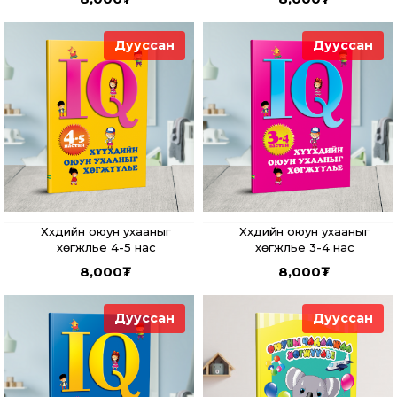
Дууссан
Дууссан
Хүүхдийн оюун ухааныг
Хүүхдийн оюун ухааныг
хөгжүүлье 4-5 нас
хөгжүүлье 3-4 нас
8,000
₮
8,000
₮
Дууссан
Дууссан