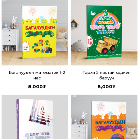
Багачуудын математик 1-2
Тархи 5 настай хүүхдийн
нас
баруун
8,000
₮
8,000
₮