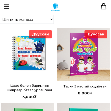
Дууссан
Дууссан
Цаас болон баримлын
Тархи 5 настай хүүхдийн зүүн
шавраар бүтээл урлацгаая
8,000
₮
5,000
₮