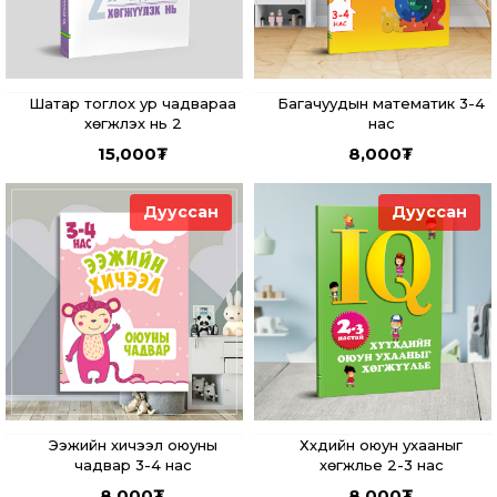
Шатар тоглох ур чадвараа
Багачуудын математик 3-4
хөгжүүлэх нь 2
нас
15,000
₮
8,000
₮
Дууссан
Дууссан
Ээжийн хичээл оюуны
Хүүхдийн оюун ухааныг
чадвар 3-4 нас
хөгжүүлье 2-3 нас
8,000
₮
8,000
₮