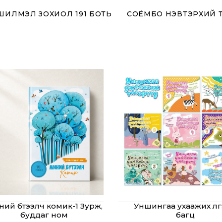
 ШИЛМЭЛ ЗОХИОЛ 191 БОТЬ
СОЁМБО НЭВТЭРХИЙ 
ий бүтээлч комик-1 Зурж,
Уншингаа ухаажих үлгэ
буддаг ном
багц