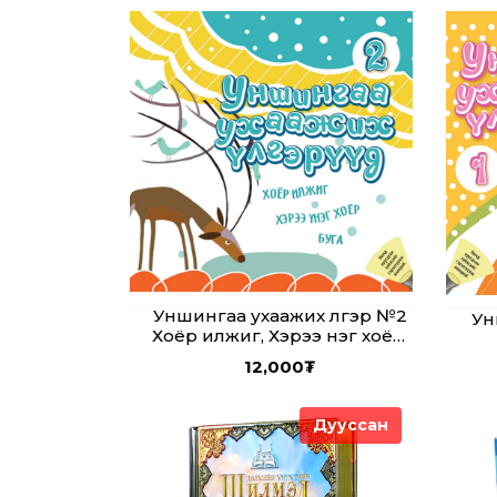
Уншингаа ухаажих үлгэр №2
Ун
Хоёр илжиг, Хэрээ үнэг хоёр,
Буга
12,000
₮
Дууссан