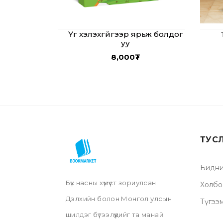
Үг хэлэхгүйгээр ярьж болдог
уу
8,000
₮
ТУС
Бидни
Бүх насны хүмүүст зориулсан
Холбо
Дэлхийн болон Монгол улсын
Түгээ
шилдэг бүтээлүүдийг та манай