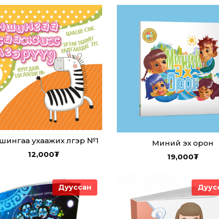
шингаа ухаажих үлгэр №1
Миний эх орон
12,000
₮
19,000
₮
Дууссан
Дуус