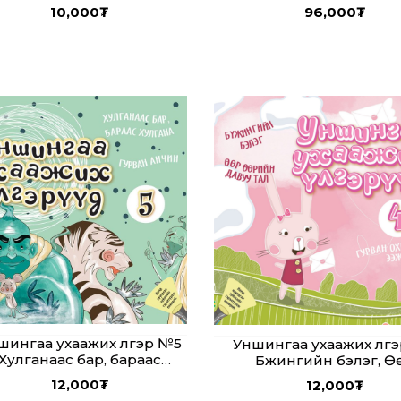
10,000
₮
96,000
₮
шингаа ухаажих үлгэр №5
Уншингаа ухаажих үлг
Хулганаас бар, бараас
Бүжингийн бэлэг, Ө
хулгана, Гурван анчин
өөрийн давуу тал, Гу
12,000
₮
12,000
₮
охинтой ээж