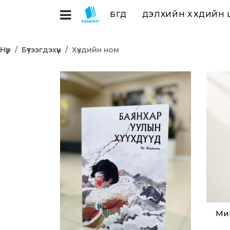
БҮГД
ДЭЛХИЙН ХҮҮХДИЙН
Нүүр
Бүтээгдэхүүн
Хүүхдийн ном
Мин