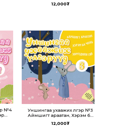
бэ? Гутлын тухай үлгэр,
12,000
₮
Хамгийн үнэт хөрөнгө
эр №4
Уншингаа ухаажих үлгэр №3
өр
Аймшигт араатан, Хэрэм ба
рван
чоно, Зөрүүдийн гай
12,000
₮