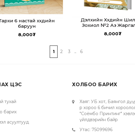
Дэлхийн Хүүхдийн Ши
Тархи 6 настай хүүхдийн
Зохиол №2 Аз Жарга
баруун
Шаахай
8,000
₮
8,000
₮
1
2
3
..
6
ЛАХ ЦЭС
ХОЛБОО БАРИХ
й тухай
Хаяг
:
УБ хот, Баянгол дүү
р хороо 6 бичил хорооло
о барих
"Соёмбо Принтинг" хэвл
үйлдвэрийн байр
мэл асуултууд
Утас
:
75099696