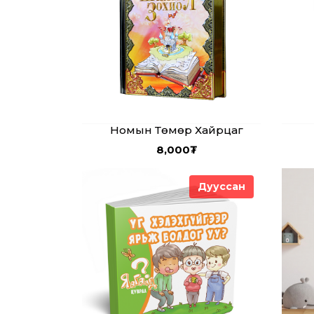
Номын Төмөр Хайрцаг
8,000
₮
Дууссан