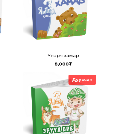
Үнэрч хамар
8,000
₮
Дууссан