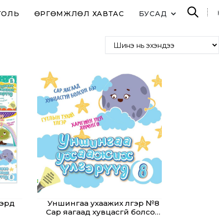
ТОЛЬ
ӨРГӨМЖЛӨЛ ХАВТАС
БУСАД
рүүд
Уншингаа ухаажих үлгэр №8
Сар яагаад хувцасгүй болсон