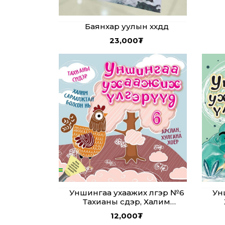
Баянхар уулын хүүхдүүд
23,000
₮
Уншингаа ухаажих үлгэр №6
Ун
Тахианы сүүдэр, Халим
сараалжтай болсон нь,
12,000
₮
Арслан, хулгана хоёр