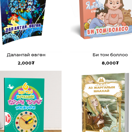
Далантай өвгөн
Би том боллоо
2,000
₮
8,000
₮