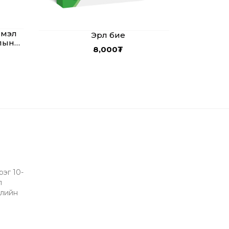
лмэл
Эрүүл бие
лын
8,000
₮
рэг 10-
л
элийн