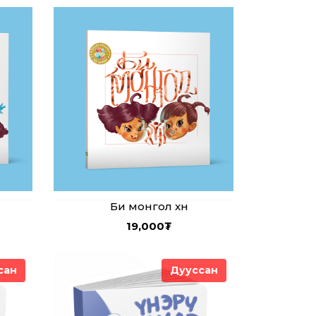
Би монгол хүн
19,000
₮
сан
Дууссан