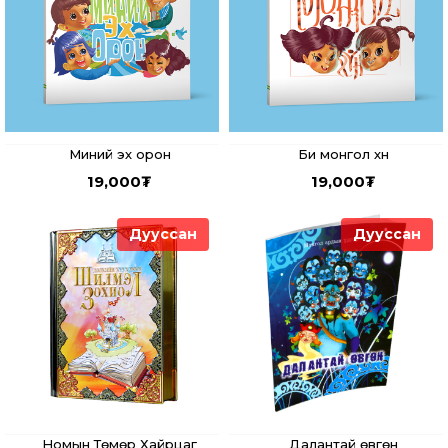
Миний эх орон
Би монгол хүн
19,000
₮
19,000
₮
Дууссан
Дууссан
Номын Төмөр Хайрцаг
Далантай өвгөн