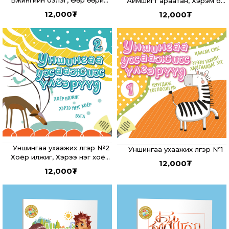
Бүжингийн бэлэг, Өөр өөрийн
Аймшигт араатан, Хэрэм ба
давуу тал, Гурван охинтой
чоно, Зөрүүдийн гай
12,000
₮
12,000
₮
ээж
Уншингаа ухаажих үлгэр №2
Уншингаа ухаажих үлгэр №1
Хоёр илжиг, Хэрээ үнэг хоёр,
12,000
₮
Буга
12,000
₮