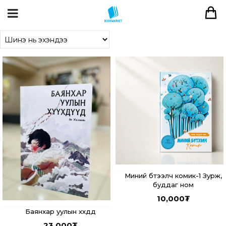
Миний бүтээлч комик-1 Зурж,
буддаг ном
10,000
₮
Баянхар уулын хүүхдүүд
23,000
₮