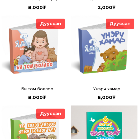
8,000
₮
2,000
₮
Дууссан
Дууссан
Би том боллоо
Үнэрч хамар
8,000
₮
8,000
₮
Дууссан