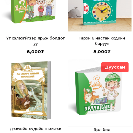
Үг хэлэхгүйгээр ярьж болдог
Тархи 6 настай хүүхдийн
уу
баруун
8,000
₮
8,000
₮
Дууссан
Дэлхийн Хүүхдийн Шилмэл
Эрүүл бие