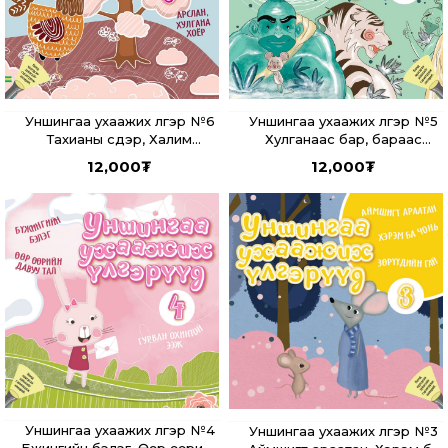
Уншингаа ухаажих үлгэр №6
Уншингаа ухаажих үлгэр №5
Тахианы сүүдэр, Халим
Хулганаас бар, бараас
сараалжтай болсон нь,
хулгана, Гурван анчин
12,000
₮
12,000
₮
Арслан, хулгана хоёр
Уншингаа ухаажих үлгэр №4
Уншингаа ухаажих үлгэр №3