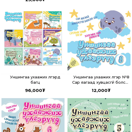
Уншингаа ухаажих үлгэрүүд
Уншингаа ухаажих үлгэр №8
багц
Сар яагаад хувцасгүй болсон
бэ? Гутлын тухай үлгэр,
96,000
₮
12,000
₮
Хамгийн үнэт хөрөнгө